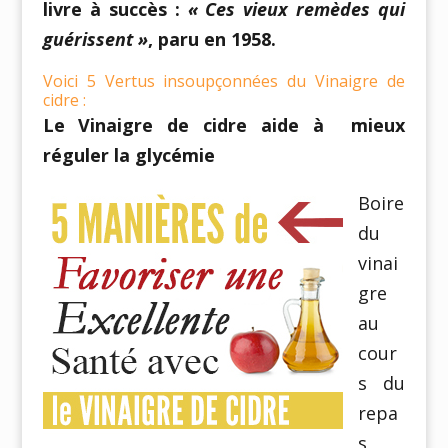
livre à succès :
« Ces vieux remèdes qui
guérissent »
, paru en 1958.
Voici 5 Vertus insoupçonnées du Vinaigre de
cidre :
Le Vinaigre de cidre aide à mieux
réguler la glycémie
Boire
du
vinai
gre
au
cour
s du
repa
s