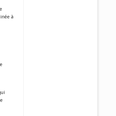
e
binée à
e
qui
me