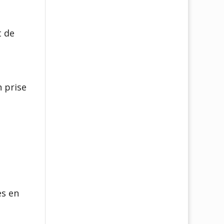
t de
n prise
es en