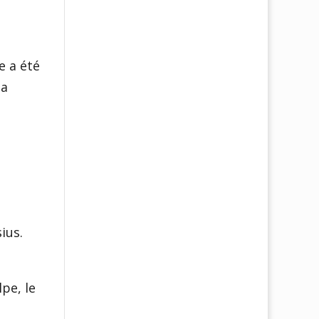
e a été
la
u
ius.
lpe, le