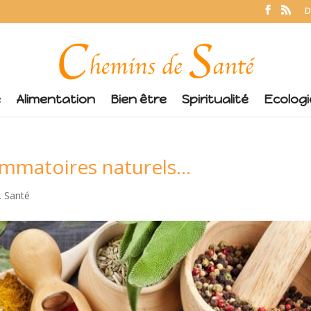
D
é
Alimentation
Bien être
Spiritualité
Ecologi
lammatoires naturels…
,
Santé