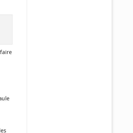
faire
aule
des