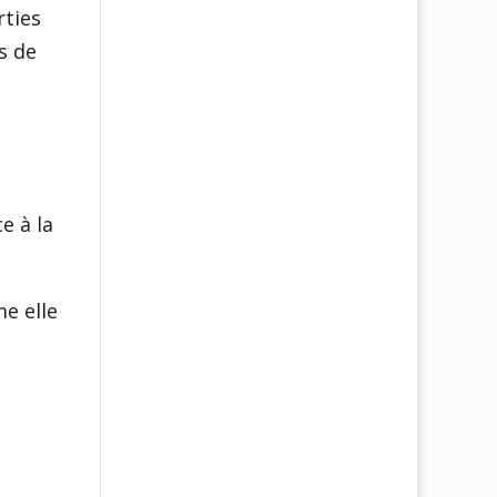
rties
s de
e à la
e elle