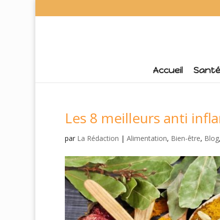
Accueil
Sant
Les 8 meilleurs anti inf
par
La Rédaction
|
Alimentation
,
Bien-être
,
Blog