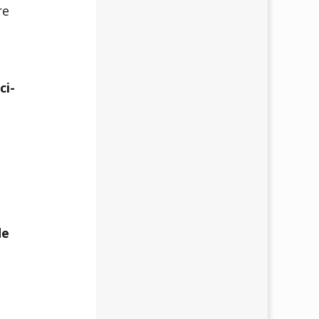
re
ci-
de