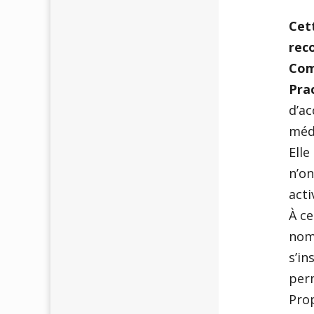
Cet
reco
Com
Pra
d’ac
méde
Elle
n’on
acti
À ce
nomb
s’in
per
Pro