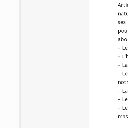
Arti
natu
ses 
pour
abor
– L
– L’
– La
– Le
notr
– La
– Le
– L
mass