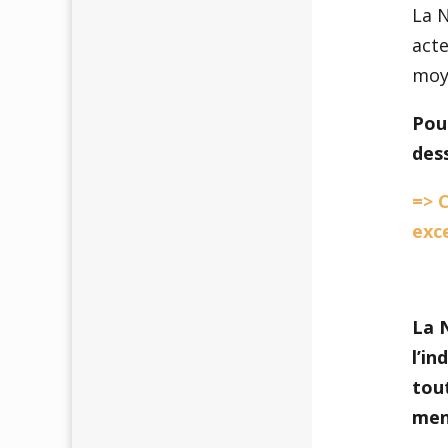
La N
acte
moy
Pour
des
=> C
exc
La N
l’in
tout
men