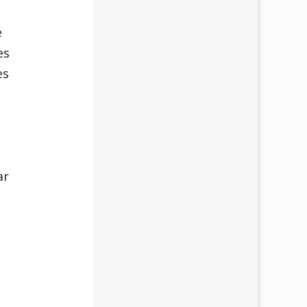
e
es
es
ar