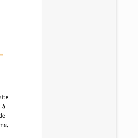
<=
à
site
 à
de
hme,