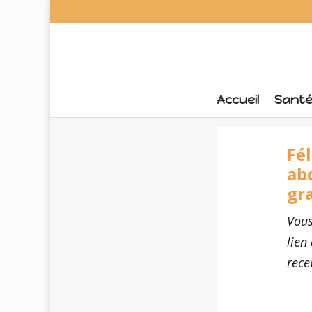
Accueil
Sant
Fé
ab
gr
Vous
lien
rece