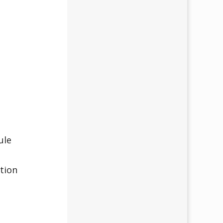
ule
tion