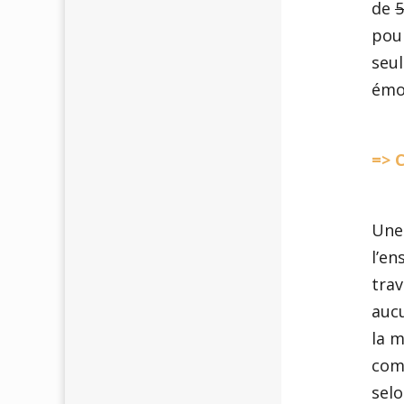
de
5
pou
seu
émo
=> C
Une 
l’e
trav
aucu
la m
comp
selo