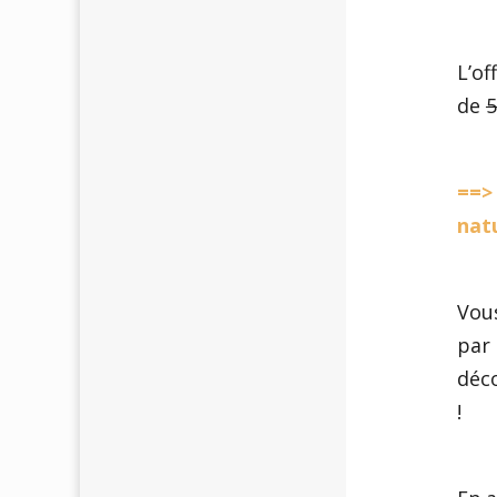
L’o
de
5
==> 
nat
Vou
par 
déco
!