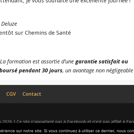
ttendant, je vous souhaite une excellente journée !
 Deluze
ientôt sur Chemins de Santé
 La formation est assortie d’une
garantie satisfait ou
boursé pendant 30 jours
, un avantage non négligeable
CGV
Contact
2026 | Ce site n'appartient pas à Facebook et n'est pas affilié à Fac
 déposée de Facebook Inc.
érience sur notre site. Si vous continuez à utiliser ce dernier, nous co