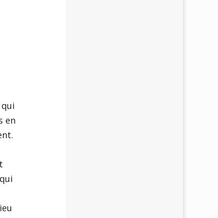
 qui
s en
ent.
t
 qui
ieu