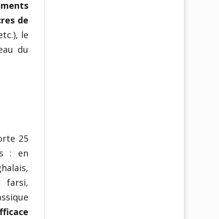
liments
cres de
c.), le
’eau du
orte 25
s : en
halais,
 farsi,
assique
icace