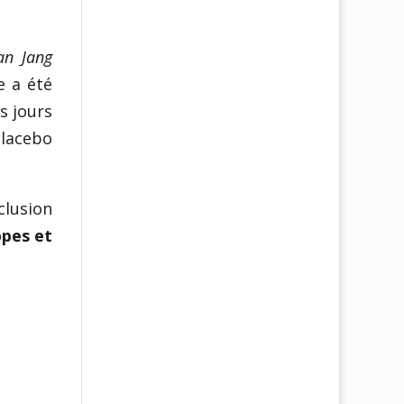
an Jang
e a été
s jours
placebo
clusion
ppes et