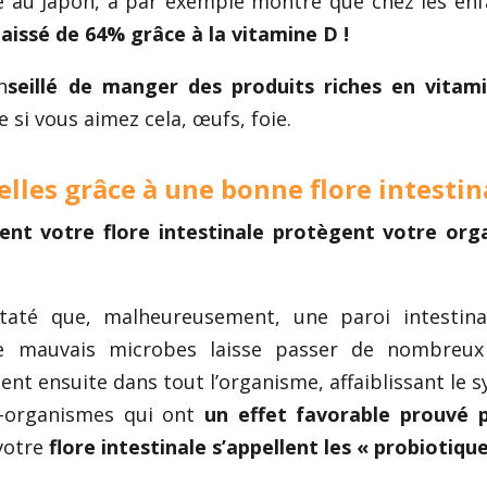
sée au Japon, a par exemple montré que chez les en
aissé de 64% grâce à la vitamine D !
n
seillé de manger des produits riches en vitam
 si vous aimez cela, œufs, foie.
lles grâce à une bonne flore intestin
lent votre flore intestinale protègent votre or
taté que, malheureusement, une paroi intestina
e mauvais microbes laisse passer de nombreux
dent ensuite dans tout l’organisme, affaiblissant le 
o-organismes qui ont
un effet favorable prouvé 
votre
flore intestinale s’appellent les « probiotiqu