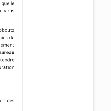
 que le
u virus
ibboutz
aies de
idement
sureau
attendre
ration
art des