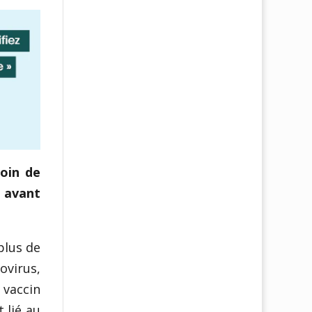
oin de
e avant
plus de
virus,
 vaccin
 lié au