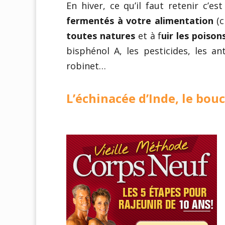
En hiver, ce qu’il faut retenir c’
fermentés à votre alimentation
(c
toutes natures
et à f
uir les poiso
bisphénol A, les pesticides, les a
robinet…
L’échinacée d’Inde, le bou