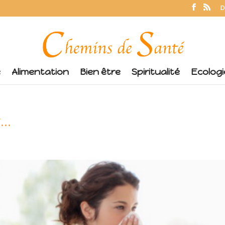
D
é
Alimentation
Bien être
Spiritualité
Ecologi
r…