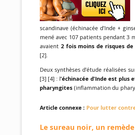
scandinave (échinacée d’Inde + gins
mené avec 107 patients pendant 3 moi
avaient
2 fois moins de risques d
[2].
Deux synthèses d’étude réalisées su
[3] [4] : l
’échinacée d’Inde est plus 
pharyngites
(inflammation du phary
Article connexe :
Pour lutter contre
Le sureau noir, un remède