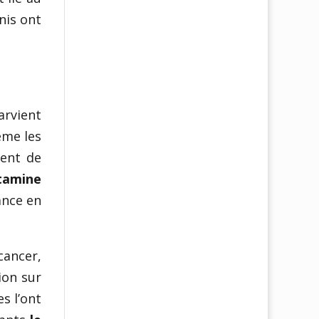
nis ont
arvient
ême les
tent de
itamine
ance en
cancer,
ion sur
s l’ont