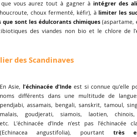
est que vous aurez tout à gagner à
intégrer des a
houcroute, choux fermenté, kéfir), à
limiter les su
ns que sont les édulcorants chimiques
(aspartame, et
ntibiotiques des viandes non bio et le chlore de l
clier des Scandinaves
En Asie,
l’échinacée d’Inde
est si connue qu’elle p
noms différents dans une multitude de langue
pendjabi, assamais, bengali, sanskrit, tamoul, sing
malais, goudjerati, siamois, laotien, chinois,
etc. L’échinacée d’Inde n’est pas l’échinacée cl
(Echinacea angustifolia), pourtant
très eff