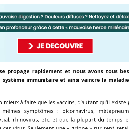
 se propage rapidement et nous avons tous bes
e système immunitaire et ainsi vaincre la maladi
 mieux à faire que les vaccins, d’autant qu’il existe 
s mêmes symptômes : picornavirus, métapneumo
ytial, rhinovirus, etc. et que la plupart du temps le
ces virus. Seulement une « grippe » sur sept serait