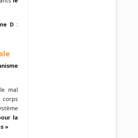
fants
le
ine D
:
ale
ganisme
le mal
 corps
système
pour la
es »