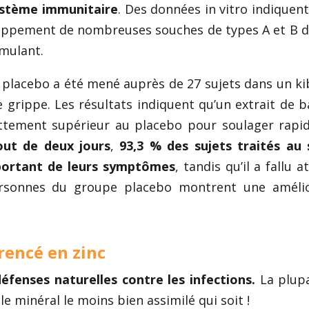
système immunitaire
. Des données in vitro indiquent
eloppement de nombreuses souches de types A et B d
imulant.
c placebo a été mené auprès de 27 sujets dans un k
 grippe. Les résultats indiquent qu’un extrait de b
ttement supérieur au placebo pour soulager rap
ut de deux jours
,
93,3 % des sujets traités au 
portant de leurs symptômes
, tandis qu’il a fallu 
ersonnes du groupe placebo montrent une amélio
arencé en zinc
défenses naturelles contre les infections.
La plup
le minéral le moins bien assimilé qui soit !