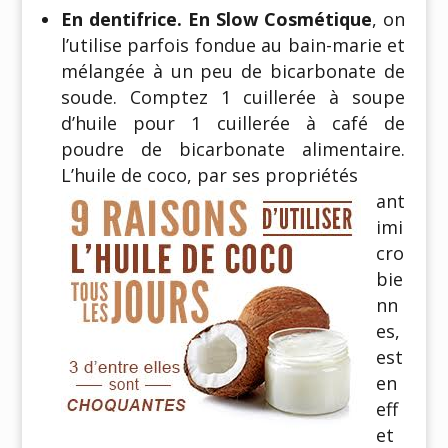
En dentifrice. En Slow Cosmétique
, on
l’utilise parfois fondue au bain-marie et
mélangée à un peu de bicarbonate de
soude. Comptez 1 cuillerée à soupe
d’huile pour 1 cuillerée à café de
poudre de bicarbonate alimentaire.
L’huile de coco, par ses propriétés
ant
imi
cro
bie
nn
es,
est
en
eff
et