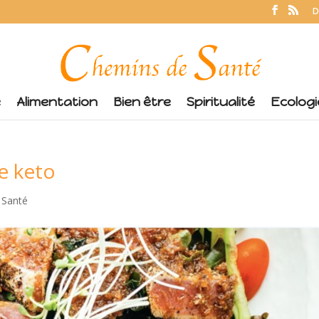
D
é
Alimentation
Bien être
Spiritualité
Ecologi
e keto
,
Santé