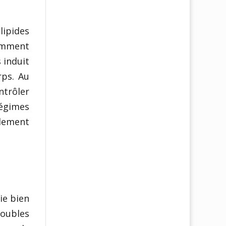
lipides
omment
 induit
rps. Au
ntrôler
régimes
alement
ie bien
roubles