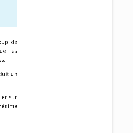
oup de
uer les
es.
duit un
ler sur
 régime