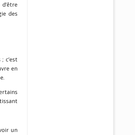
 d’être
gie des
; c’est
uvre en
e.
ertains
tissant
voir un