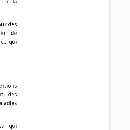
 que la
our des
tion de
 ce qui
itions
nt des
aladies
es qui