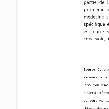
partie de l
problème c
médecine c
spécifique 
est non se
concevoir, 
Source
: Cet art
est une auteure, 
la solution ultim
aidant ainsi à t
de votre vie, 
chirurgicales. Ap