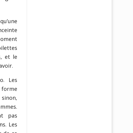
 qu’une
nceinte
 moment
ilettes
, et le
voir.
o. Les
e forme
sinon,
femmes.
nt pas
ns. Les