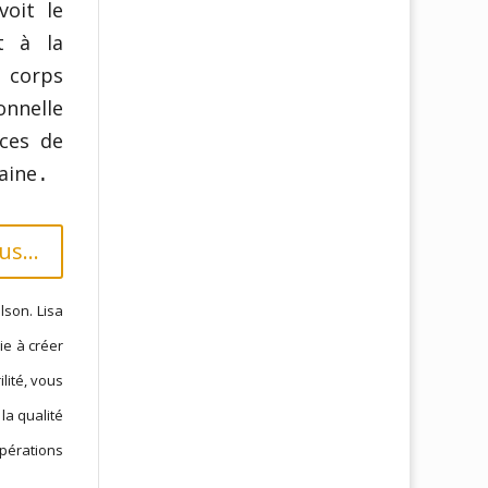
voit le
t à la
 corps
onnelle
ces de
aine
.
us...
lson. Lisa
ie à créer
lité, vous
la qualité
pérations