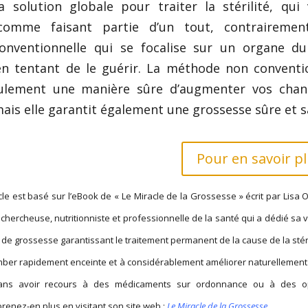
a solution globale pour traiter la stérilité, qui 
omme faisant partie d’un tout, contrairemen
onventionnelle qui se focalise sur un organe du
en tentant de le guérir. La méthode non conventi
ulement une manière sûre d’augmenter vos chan
mais elle garantit également une grossesse sûre et s
Pour en savoir pl
icle est basé sur l’eBook de « Le Miracle de la Grossesse » écrit par Lisa O
chercheuse, nutritionniste et professionnelle de la santé qui a dédié sa v
e de grossesse garantissant le traitement permanent de la cause de la stéri
omber rapidement enceinte et à considérablement améliorer naturellement 
sans avoir recours à des médicaments sur ordonnance ou à des o
prenez-en plus en visitant son site web :
Le Miracle de la Grossesse