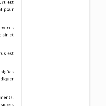
urs est
nt pour
u mucus
lair et
érus est
 aigües
diquer
ments,
 signes