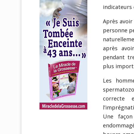
indicateurs 
Après avoir 
personne pe
naturelleme
après avoir
pendant tre
plus import
Les hommes
spermatozoï
correcte 
l’imprégna
Une façon
endommagés,