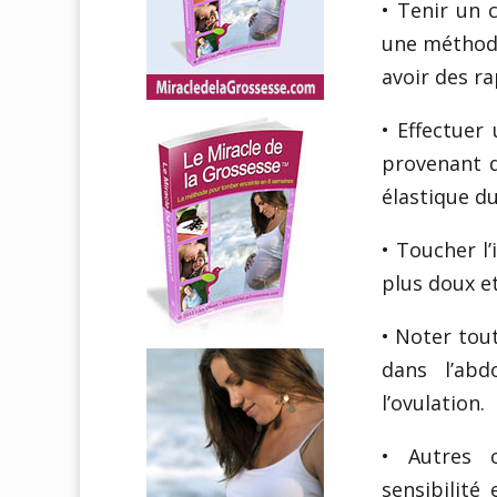
• Tenir un 
une méthode
avoir des ra
• Effectuer
provenant d
élastique d
• Toucher l’
plus doux e
• Noter tou
dans l’ab
l’ovulation.
• Autres c
sensibilité