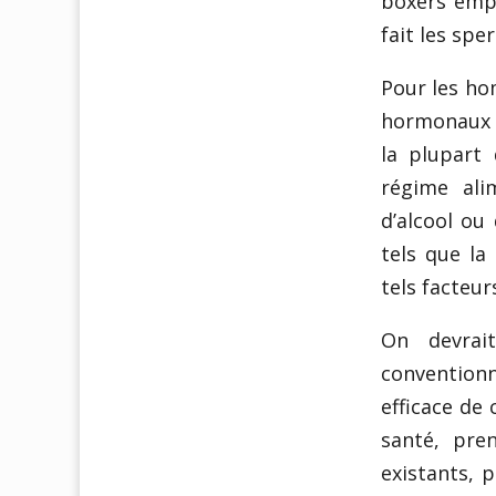
boxers empê
fait les spe
Pour les ho
hormonaux ne
la plupart 
régime ali
d’alcool ou
tels que la
tels facteur
On devrai
convention
efficace de 
santé, pre
existants, p