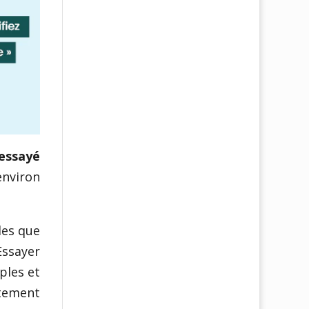
 essayé
environ
les que
Essayer
ples et
itement