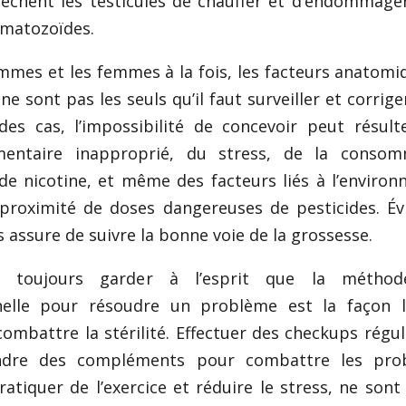
chent les testicules de chauffer et d’endommage
rmatozoïdes.
mmes et les femmes à la fois, les facteurs anatomi
 sont pas les seuls qu’il faut surveiller et corrige
des cas, l’impossibilité de concevoir peut résult
mentaire inapproprié, du stress, de la consom
 de nicotine, et même des facteurs liés à l’enviro
 proximité de doses dangereuses de pesticides. Év
s assure de suivre la bonne voie de la grossesse.
t toujours garder à l’esprit que la métho
nelle pour résoudre un problème est la façon l
combattre la stérilité. Effectuer des checkups régul
ndre des compléments pour combattre les pro
ratiquer de l’exercice et réduire le stress, ne sont