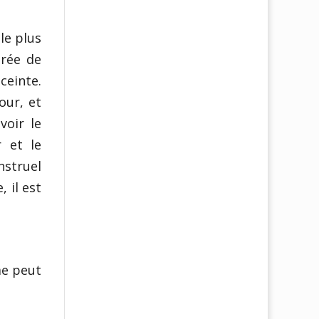
le plus
urée de
ceinte.
our, et
voir le
 et le
struel
 il est
me peut