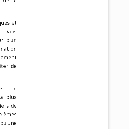
r de ce
ques et
r. Dans
er d’un
mation
nnement
iter de
de non
a plus
iers de
blèmes
 qu’une