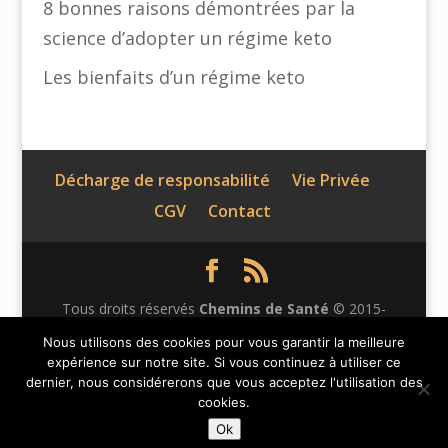
8 bonnes raisons démontrées par la
science d’adopter un régime keto
Les bienfaits d’un régime keto
Décharge de responsabilité
Vie Privée
CGV
Contact
Tous droits réservés
Chemins de Santé
© 2015-
2026 | Ce site n'appartient pas à Facebook et n'est pas
Nous utilisons des cookies pour vous garantir la meilleure
expérience sur notre site. Si vous continuez à utiliser ce
affilié à Facebook Inc. Le contenu de ce site web n'a
dernier, nous considérerons que vous acceptez l'utilisation des
pas été vérifié par Facebook. Facebook est une marque
cookies.
déposée de Facebook Inc.
Ok