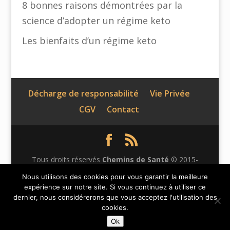
8 bonnes raisons démontrées par la
science d’adopter un régime keto
Les bienfaits d’un régime keto
Décharge de responsabilité
Vie Privée
CGV
Contact
Tous droits réservés
Chemins de Santé
© 2015-
2026 | Ce site n'appartient pas à Facebook et n'est pas
Nous utilisons des cookies pour vous garantir la meilleure
expérience sur notre site. Si vous continuez à utiliser ce
affilié à Facebook Inc. Le contenu de ce site web n'a
dernier, nous considérerons que vous acceptez l'utilisation des
pas été vérifié par Facebook. Facebook est une marque
cookies.
déposée de Facebook Inc.
Ok