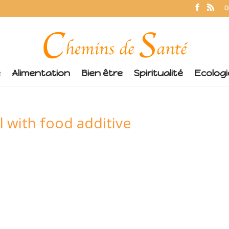
D
é
Alimentation
Bien être
Spiritualité
Ecologi
 with food additive