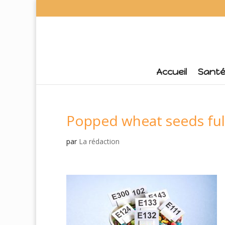
Accueil
Sant
Popped wheat seeds full
par
La rédaction