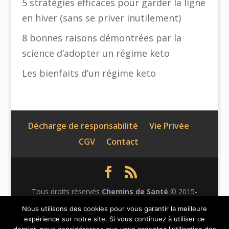
5 stratégies efficaces pour garder la ligne
en hiver (sans se priver inutilement)
8 bonnes raisons démontrées par la
science d’adopter un régime keto
Les bienfaits d’un régime keto
Décharge de responsabilité
Vie Privée
CGV
Contact
Tous droits réservés
Chemins de Santé
© 2015-
2026 | Ce site n'appartient pas à Facebook et n'est pas
Nous utilisons des cookies pour vous garantir la meilleure
expérience sur notre site. Si vous continuez à utiliser ce
affilié à Facebook Inc. Le contenu de ce site web n'a