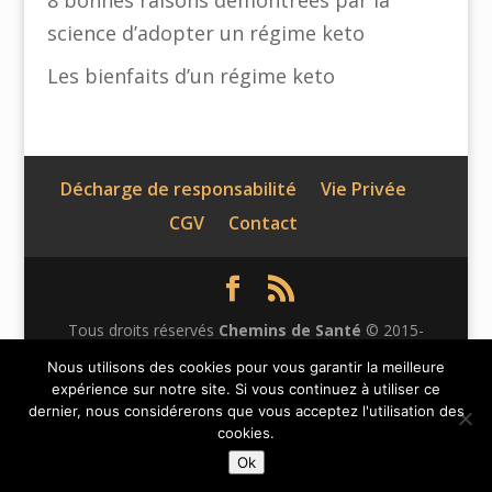
8 bonnes raisons démontrées par la
science d’adopter un régime keto
Les bienfaits d’un régime keto
Décharge de responsabilité
Vie Privée
CGV
Contact
Tous droits réservés
Chemins de Santé
© 2015-
2026 | Ce site n'appartient pas à Facebook et n'est pas
Nous utilisons des cookies pour vous garantir la meilleure
expérience sur notre site. Si vous continuez à utiliser ce
affilié à Facebook Inc. Le contenu de ce site web n'a
dernier, nous considérerons que vous acceptez l'utilisation des
pas été vérifié par Facebook. Facebook est une marque
cookies.
déposée de Facebook Inc.
Ok