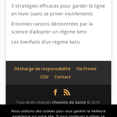
5 stratégies efficaces pour garder la ligne
en hiver (sans se priver inutilement)
8 bonnes raisons démontrées par la
science d’adopter un régime keto
Les bienfaits d’un régime keto
Décharge de responsabilité
Vie Privée
CGV
Contact
Tous droits réservés
Chemins de Santé
© 2015-
2026 | Ce site n'appartient pas à Facebook et n'est pas
Nous utilisons des cookies pour vous garantir la meilleure
expérience sur notre site. Si vous continuez à utiliser ce