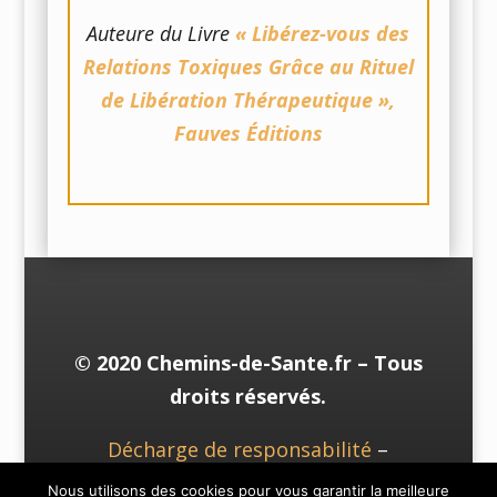
Auteure du Livre
« Libérez-vous des
Relations Toxiques Grâce au Rituel
de Libération Thérapeutique »,
Fauves Éditions
© 2020 Chemins-de-Sante.fr – Tous
droits réservés.
Décharge de responsabilité
–
Mentions Légales
& CGV
–
Vie Privée
Nous utilisons des cookies pour vous garantir la meilleure