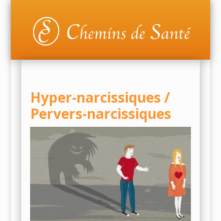
Hyper-narcissiques /
Pervers-narcissiques