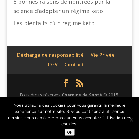
8 bonnes raisons démontrées par la
science d’adopter un régime keto
Les bienfaits d’un régime keto
Décharge de responsabilité
Vie Privée
CGV
Contact
Tous droits réservés
Chemins de Santé
© 2015-
2026 | Ce site n'appartient pas à Facebook et n'est pas
Nous utilisons des cookies pour vous garantir la meilleure
expérience sur notre site. Si vous continuez à utiliser ce
affilié à Facebook Inc. Le contenu de ce site web n'a
dernier, nous considérerons que vous acceptez l'utilisation des
pas été vérifié par Facebook. Facebook est une marque
cookies.
déposée de Facebook Inc.
Ok