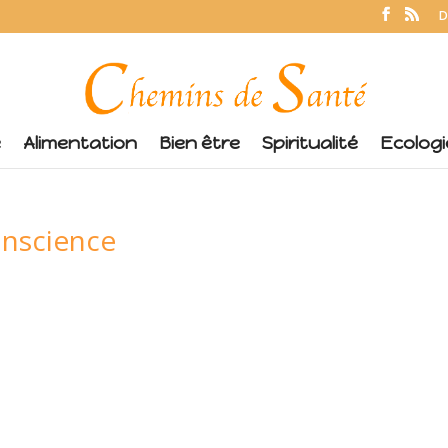
D
é
Alimentation
Bien être
Spiritualité
Ecologi
onscience