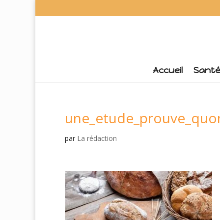
Accueil
Sant
une_etude_prouve_quon
par
La rédaction