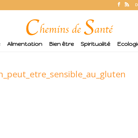
D
é
Alimentation
Bien être
Spiritualité
Ecologi
_peut_etre_sensible_au_gluten