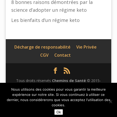
8 bonnes raisons démontrées par la
science d’adopter un régime keto
Les bienfaits d’un régime keto
Décharge de responsabilité
Vie Privée
CGV
Contact
Tous droits réservés
Chemins de Santé
© 2015-
2026 | Ce site n'appartient pas à Facebook et n'est pas
Nous utilisons des cookies pour vous garantir la meilleure
expérience sur notre site. Si vous continuez à utiliser ce
affilié à Facebook Inc. Le contenu de ce site web n'a
dernier, nous considérerons que vous acceptez l'utilisation des
pas été vérifié par Facebook. Facebook est une marque
cookies.
déposée de Facebook Inc.
Ok