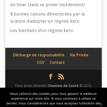
en hiver (sans se priver inutilement)
8 bonnes raisons démontrées par la
science d’adopter un régime keto
Les bienfaits d’un régime keto
Décharge de responsabilité
Vie Privée
CGV
Contact
Tous droits réservés
Chemins de Santé
© 2015-
2026 | Ce site n'appartient pas à Facebook et n'est pas
Nous utilisons des cookies pour vous garantir la meilleure
expérience sur notre site. Si vous continuez à utiliser ce
affilié à Facebook Inc. Le contenu de ce site web n'a
dernier, nous considérerons que vous acceptez l'utilisation des