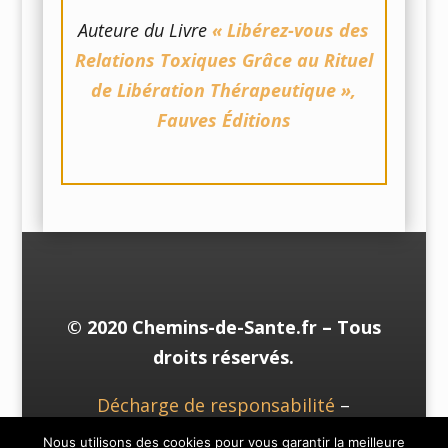
Auteure du Livre
« Libérez-vous des
Relations Toxiques Grâce au Rituel
de Libération Thérapeutique »,
Fauves Éditions
© 2020 Chemins-de-Sante.fr – Tous
droits réservés.
Décharge de responsabilité
–
Mentions Légales
& CGV
–
Vie Privée
Nous utilisons des cookies pour vous garantir la meilleure