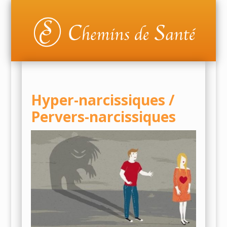
Hyper-narcissiques /
Pervers-narcissiques