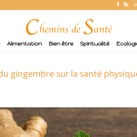
D
é
Alimentation
Bien être
Spiritualité
Ecologi
 du gingembre sur la santé physiq