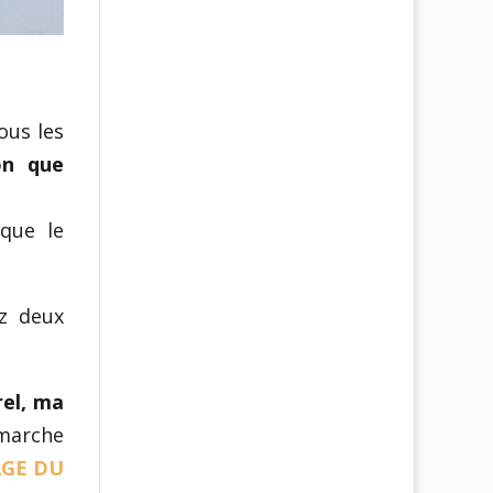
ous les
ion que
 que le
z deux
rel, ma
émarche
GE DU