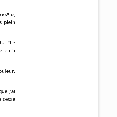
res* »,
 plein
RU
. Elle
lle n’a
uleur,
ue j’ai
a cessé