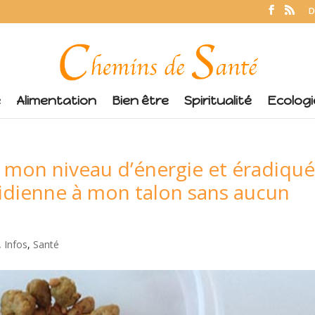
D
é
Alimentation
Bien être
Spiritualité
Ecologi
mon niveau d’énergie et éradiqu
idienne à mon talon sans aucun
,
Infos
,
Santé