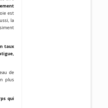
alement
foie est
ssi, la
asiment
un taux
atigue,
veau de
en plus
rps qui