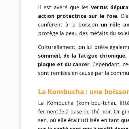
Il est avéré que les
vertus dépura
action protectrice sur le foie
. D’
confèrent à la boisson
un rôle an
protège la peau des méfaits du sole
Culturellement, on lui prête égalem
sommeil, de la fatigue chronique, d
plaque et du cancer
. Cependant, ce
sont remises en cause par la commu
La Kombucha : une boisson
La Kombucha (kom-bou-tcha), litt
fermentée à base de thé noir. Origin
zen, où elle était utilisée en tant q
sur la santé sont mis à profit depui