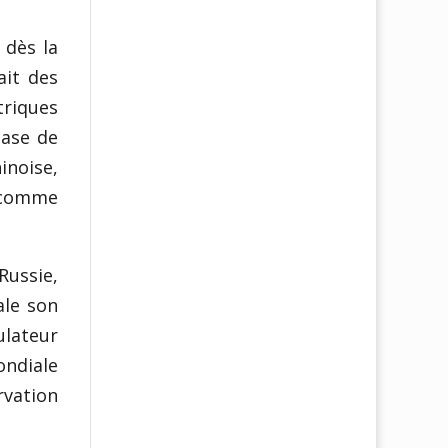
 dès la
ait des
riques
base de
inoise,
t comme
Russie,
ale son
ulateur
ondiale
rvation