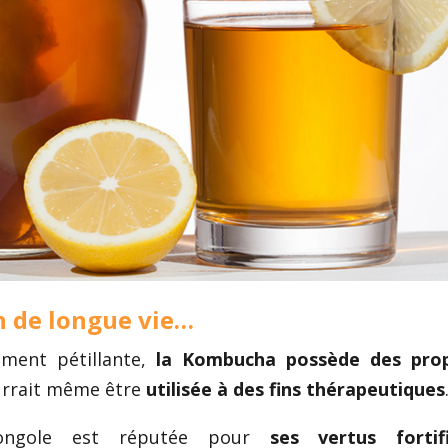
n de longue vie…
ement pétillante,
la Kombucha possède des prop
urrait même être
utilisée à des fins thérapeutiques
 mongole est réputée pour
ses vertus fortif