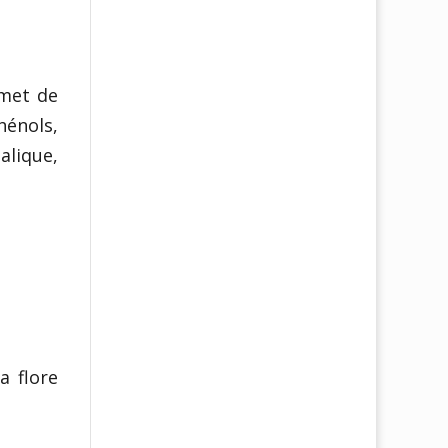
rmet de
hénols,
alique,
a flore