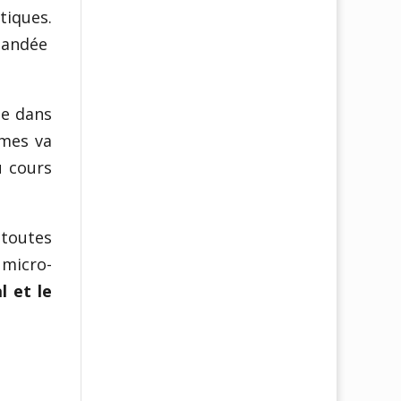
iques.
mandée
ée dans
smes va
u cours
 toutes
 micro-
l et le