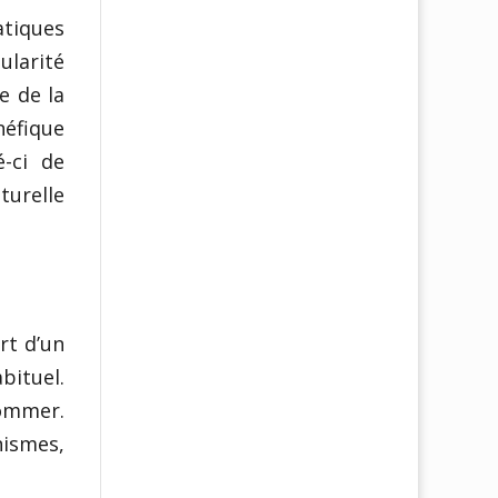
atiques
ularité
e de la
néfique
é-ci de
turelle
rt d’un
bituel.
sommer.
nismes,