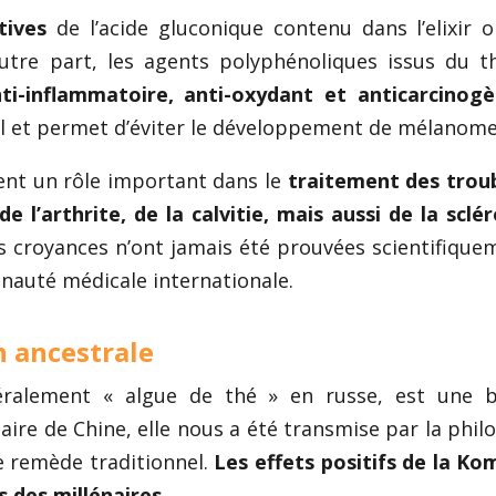
tives
de l’acide gluconique contenu dans l’elixir 
autre part, les agents polyphénoliques issus du t
ti-inflammatoire, anti-oxydant et anticarcinog
il et permet d’éviter le développement de mélanome
ent un rôle important dans le
traitement des troub
e l’arthrite, de la calvitie, mais aussi de la sclé
s croyances n’ont jamais été prouvées scientifique
nauté médicale internationale.
 ancestrale
éralement « algue de thé » en russe, est une b
aire de Chine, elle nous a été transmise par la phil
ue remède traditionnel.
Les effets positifs de la K
s des millénaires.