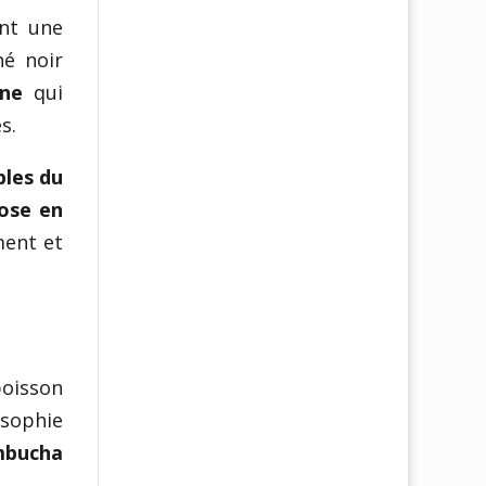
ont une
hé noir
ène
qui
s.
les du
rose en
ment et
oisson
osophie
ombucha