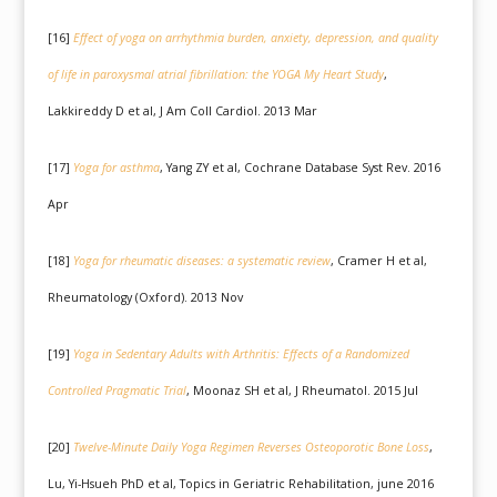
[16]
Effect of
yoga
on arrhythmia burden, anxiety, depression, and quality
of life in paroxysmal atrial fibrillation: the
YOGA
My Heart Study
,
Lakkireddy D et al, J Am Coll Cardiol. 2013 Mar
[17]
Yoga
for asthma
, Yang ZY et al, Cochrane Database Syst Rev. 2016
Apr
[18]
Yoga
for rheumatic diseases: a systematic review
, Cramer H et al,
Rheumatology (Oxford). 2013 Nov
[19]
Yoga
in Sedentary Adults with Arthritis: Effects of a Randomized
Controlled Pragmatic Trial
, Moonaz SH et al, J Rheumatol. 2015 Jul
[20]
Twelve-Minute Daily
Yoga
Regimen Reverses Osteoporotic Bone Loss
,
Lu, Yi-Hsueh PhD et al, Topics in Geriatric Rehabilitation, june 2016