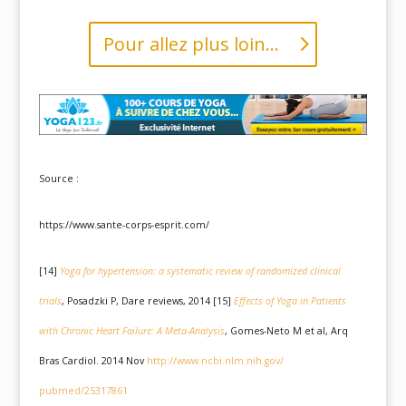
Pour allez plus loin...
Source :
https://www.sante-corps-esprit.com/
[14]
Yoga
for hypertension: a systematic review of randomized clinical
trials
, Posadzki P, Dare reviews, 2014 [15]
Effects of
Yoga
in Patients
with Chronic Heart Failure: A Meta-Analysis
, Gomes-Neto M et al, Arq
Bras Cardiol. 2014 Nov
http://www.ncbi.nlm.nih.gov/
pubmed/25317861