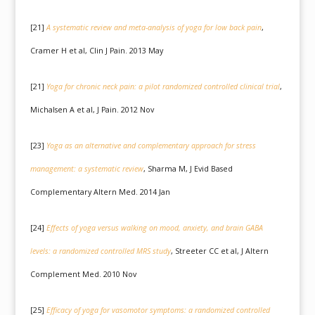
[21]
A systematic review and meta-analysis of
yoga
for low back pain
,
Cramer H et al, Clin J Pain. 2013 May
[21]
Yoga
for chronic neck pain: a pilot randomized controlled clinical trial
,
Michalsen A et al, J Pain. 2012 Nov
[23]
Yoga
as an alternative and complementary approach for stress
management: a systematic review
, Sharma M, J Evid Based
Complementary Altern Med. 2014 Jan
[24]
Effects of
yoga
versus walking on mood, anxiety, and brain GABA
levels: a randomized controlled MRS study
, Streeter CC et al, J Altern
Complement Med. 2010 Nov
[25]
Efficacy of
yoga
for vasomotor symptoms: a randomized controlled