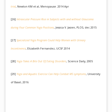
trial
, Newton KM et al, Menopause. 2014 Apr
[26]
Intraocular Pressure Rise in Subjects with and without Glaucoma
during Four Common
Yoga
Positions
, Jessica V. Jasien, PLOS, dec 2015
[27]
Specialized
Yoga
Program Could Help Women with Urinary
Incontinence
, Elizabeth Fernandez, UCSF 2014
[28]
Yoga
Takes A Bite Out Of Eating Disorders
, Science Daily, 2005
[29]
Yoga
and Aquatic Exercise Can Help Combat MS symptoms
, University
of Basel, 2016