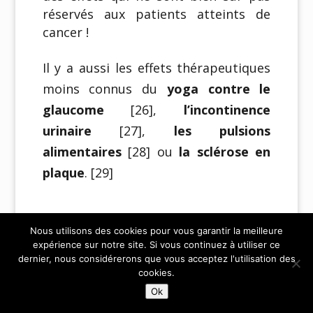
réservés aux patients atteints de
cancer !
Il y a aussi les effets thérapeutiques
moins connus du
yoga contre le
glaucome
[26],
l’incontinence
urinaire
[27],
les pulsions
alimentaires
[28] ou
la sclérose en
plaque
. [29]
Pour allez plus loin...
Nous utilisons des cookies pour vous garantir la meilleure
expérience sur notre site. Si vous continuez à utiliser ce
dernier, nous considérerons que vous acceptez l'utilisation des
cookies.
Ok