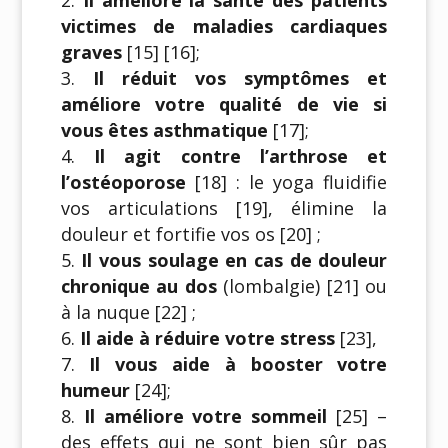
victimes de maladies cardiaques
graves
[15] [16];
Il réduit vos symptômes et
améliore votre qualité de vie si
vous êtes asthmatique
[17];
Il agit contre l’arthrose et
l’ostéoporose
[18] : le yoga fluidifie
vos articulations [19], élimine la
douleur et fortifie vos os [20] ;
Il vous soulage en cas de douleur
chronique au dos
(lombalgie) [21] ou
à la nuque [22] ;
Il aide à réduire votre stress
[23],
Il vous aide à booster votre
humeur
[24];
Il améliore votre sommeil
[25] –
des effets qui ne sont bien sûr pas