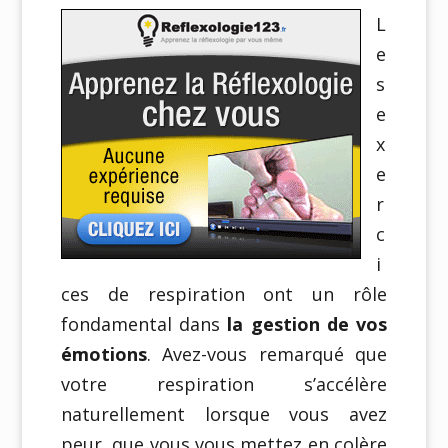
L
e
s
e
x
e
r
c
i
ces de respiration ont un rôle
fondamental dans
la gestion de vos
émotions
. Avez-vous remarqué que
votre respiration s’accélère
naturellement lorsque vous avez
peur, que vous vous mettez en colère