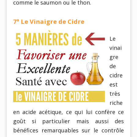
comme le saumon ou le thon.
7° Le Vinaigre de Cidre
Le
vinai
gre
de
cidre
est
très
riche
en acide acétique, ce qui lui confère ce
goût si particulier mais aussi des
bénéfices remarquables sur le contrôle