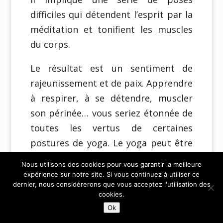
difficiles qui détendent l’esprit par la
méditation et tonifient les muscles
du corps.
Le résultat est un sentiment de
rajeunissement et de paix. Apprendre
à respirer, à se détendre, muscler
son périnée… vous seriez étonnée de
toutes les vertus de certaines
postures de yoga. Le yoga peut être
particulièrement bénéfique pour la
Nous utilisons des cookies pour vous garantir la meilleure
santé sexuelle.
expérience sur notre site. Si vous continuez à utiliser ce
dernier, nous considérerons que vous acceptez l'utilisation des
cookies.
Article connexe :
Yoga, une arme
Ok
fabuleuse contre le Cancer…